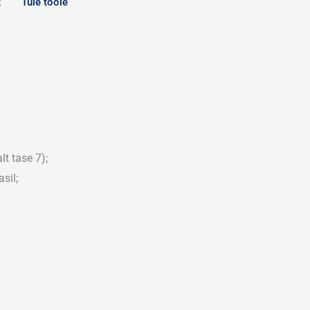
t
Tule tööle
lt tase 7);
sil;