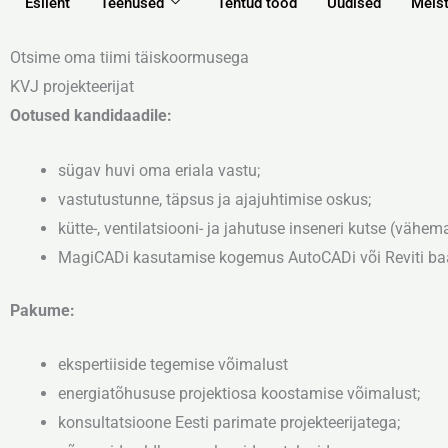
Esileht
Teenused
Tehtud tööd
Uudised
Meis
Otsime oma tiimi täiskoormusega
KVJ projekteerijat
Ootused kandidaadile:
sügav huvi oma eriala vastu;
vastutustunne, täpsus ja ajajuhtimise oskus;
kütte-, ventilatsiooni- ja jahutuse inseneri kutse (vähema
MagiCADi kasutamise kogemus AutoCADi või Reviti baa
Pakume:
ekspertiiside tegemise võimalust
energiatõhususe projektiosa koostamise võimalust;
konsultatsioone Eesti parimate projekteerijatega;