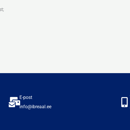
t;
E-post
info@ibreaal.ee