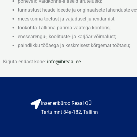
põnevaid valdkonna-alaseid arutelusid;
tunnustust heade ideede ja originaalsete lahenduste ees
meeskonna toetust ja vajadusel juhendamist;
töökohta Tallinna parima vaatega kontoris;
enesearengu-, koolituste- ja karjäärivõimalust;
paindlikku tööaega ja keskmisest kõrgemat töötasu
;
Kirjuta endast kohe:
info@ibreaal.ee
Inseneribüroo Reaal OÜ
Tartu mnt 84a-182, Tallinn