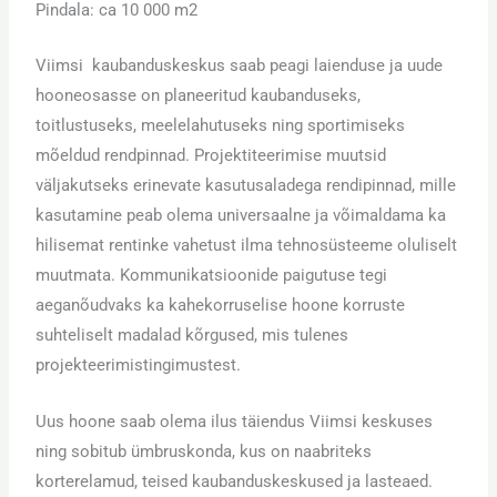
Pindala: ca 10 000 m2
Viimsi kaubanduskeskus saab peagi laienduse ja uude
hooneosasse on planeeritud kaubanduseks,
toitlustuseks, meelelahutuseks ning sportimiseks
mõeldud rendpinnad. Projektiteerimise muutsid
väljakutseks erinevate kasutusaladega rendipinnad, mille
kasutamine peab olema universaalne ja võimaldama ka
hilisemat rentinke vahetust ilma tehnosüsteeme oluliselt
muutmata. Kommunikatsioonide paigutuse tegi
aeganõudvaks ka kahekorruselise hoone korruste
suhteliselt madalad kõrgused, mis tulenes
projekteerimistingimustest.
Uus hoone saab olema ilus täiendus Viimsi keskuses
ning sobitub ümbruskonda, kus on naabriteks
korterelamud, teised kaubanduskeskused ja lasteaed.