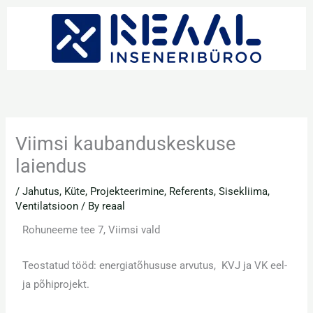
Skip
to
content
Viimsi kaubanduskeskuse
laiendus
/
Jahutus
,
Küte
,
Projekteerimine
,
Referents
,
Sisekliima
,
Ventilatsioon
/ By
reaal
Rohuneeme tee 7, Viimsi vald
Teostatud tööd: energiatõhususe arvutus, KVJ ja VK eel-
ja põhiprojekt.