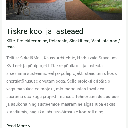
Tiskre kool ja lasteaed
Küte
,
Projekteerimine
,
Referents
,
Sisekliima
,
Ventilatsioon
/
reaal
Tellija: Sirkel&Mall, Kauss Arhitektid, Harku vald Staadium:
KVJ eel- ja põhiprojekt Tiskre põhikooli ja lasteaia
sisekliima süsteemid eel ja- põhiprojekti staadiumis koos
energiatõhususe arvutamisega. Selle projekti eripära oli
väga mahukas eelprojekt, mis moodustas tavalisest
suurema osa kogu projekti mahust. Tehnoruumide suuruse
ja asukoha ning süsteemide määramine algas juba eskiisi
staadiumis, nagu ka jahutusvõimsuse kontroll ning
Read More »