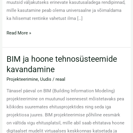
muutsid väljakutseks erinevate kasutusaladega rendipinnad,
mille kasutamine peab olema universaalne ja võimaldama
ka hilisemat rentinke vahetust ilma […]
Read More »
BIM ja hoone tehnosüsteemide
BIM
ja
kavandamine
hoone
Projekteerimine
,
Uudis
/
reaal
tehnosüsteemide
kavandamine
Tänasel päeval on BIM (Building Information Modeling)
projekteerimine on muutunud iseenesest mõistetavaks pea
kõikides suuremates ehitusprojektides ning seda iga
projektiosa juures. BIM projekteerimise põhiline eesmärk
on vältida vigu ehitusplatsil, mille abil saab ehitatava hoone
digitaalset mudelit virtuaalses keskkonnas katsetada ja