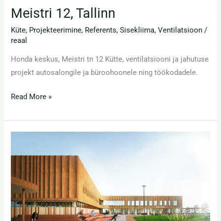
Meistri 12, Tallinn
Küte
,
Projekteerimine
,
Referents
,
Sisekliima
,
Ventilatsioon
/
reaal
Honda keskus, Meistri tn 12 Kütte, ventilatsiooni ja jahutuse
projekt autosalongile ja büroohoonele ning töökodadele.
Read More »
Tiskre
kool
ja
lasteaed