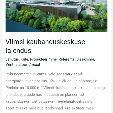
Viimsi kaubanduskeskuse
laiendus
Jahutus
,
Küte
,
Projekteerimine
,
Referents
,
Sisekliima
,
Ventilatsioon
/
reaal
Rohuneeme tee 7, Viimsi vald Teostatud tööd:
energiatõhususe arvutus, KVJ ja VK eel- ja põhiprojekt.
Pindala: ca 10 000 m2 Viimsi kaubanduskeskus saab peagi
laienduse ja uude hooneosasse on planeeritud
kaubanduseks, toitlustuseks, meelelahutuseks ning
sportimiseks mõeldud rendpinnad. Projektiteerimise