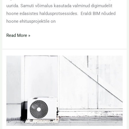
uurida. Samuti võimalus kasutada valminud digimudelit
hoone edasistes haldusprotsessides. Eraldi BIM nõuded
hoone ehitusprojektile on
Read More »
Meistri
12,
Tallinn